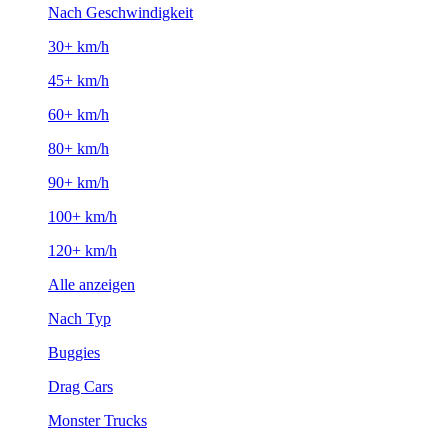
Nach Geschwindigkeit
30+ km/h
45+ km/h
60+ km/h
80+ km/h
90+ km/h
100+ km/h
120+ km/h
Alle anzeigen
Nach Typ
Buggies
Drag Cars
Monster Trucks