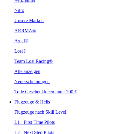
Verbrenner
Nitro
Unsere Marken
ARRMA®
Axial®
Losi®
Team Losi Racing®
Alle anzeigen
Neuerscheinungen
Tolle Geschenkideen unter 200 €
Flugzeuge & Helis
Flugzeuge nach Skill Level
L1 - First-Time Pilots
L2 - Next Step Pilots