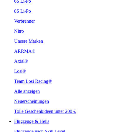
6S Li-Po
8S Li-Po
Verbrenner
Nitro
Unsere Marken
ARRMA®
Axial®
Losi®
Team Losi Racing®
Alle anzeigen
Neuerscheinungen
Tolle Geschenkideen unter 200 €
Flugzeuge & Helis
Flugzeuge nach Skill Level