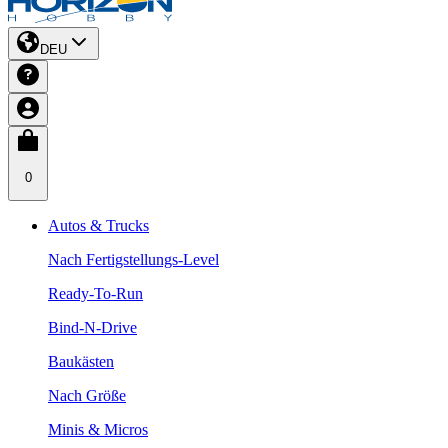
DEU
0
Autos & Trucks
Nach Fertigstellungs-Level
Ready-To-Run
Bind-N-Drive
Baukästen
Nach Größe
Minis & Micros