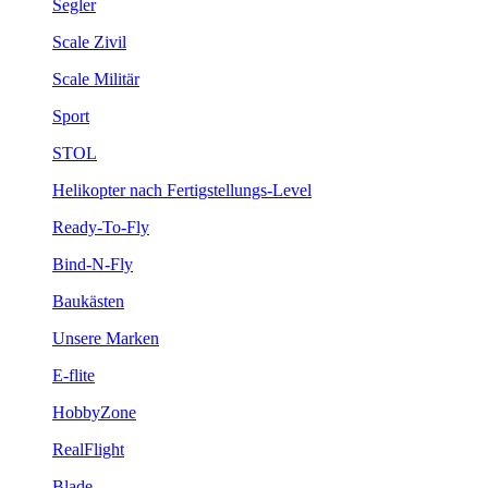
Segler
Scale Zivil
Scale Militär
Sport
STOL
Helikopter nach Fertigstellungs-Level
Ready-To-Fly
Bind-N-Fly
Baukästen
Unsere Marken
E-flite
HobbyZone
RealFlight
Blade