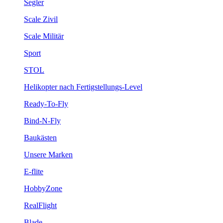
Segler
Scale Zivil
Scale Militär
Sport
STOL
Helikopter nach Fertigstellungs-Level
Ready-To-Fly
Bind-N-Fly
Baukästen
Unsere Marken
E-flite
HobbyZone
RealFlight
Blade