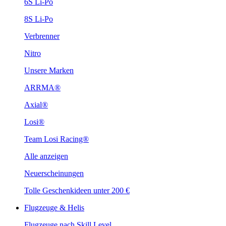
6S Li-Po
8S Li-Po
Verbrenner
Nitro
Unsere Marken
ARRMA®
Axial®
Losi®
Team Losi Racing®
Alle anzeigen
Neuerscheinungen
Tolle Geschenkideen unter 200 €
Flugzeuge & Helis
Flugzeuge nach Skill Level