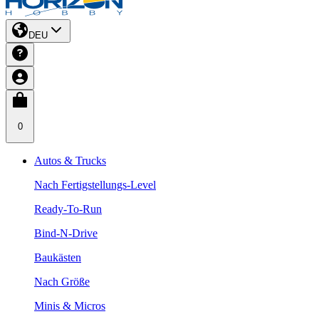
DEU
0
Autos & Trucks
Nach Fertigstellungs-Level
Ready-To-Run
Bind-N-Drive
Baukästen
Nach Größe
Minis & Micros