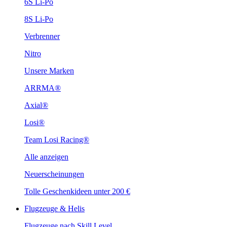
6S Li-Po
8S Li-Po
Verbrenner
Nitro
Unsere Marken
ARRMA®
Axial®
Losi®
Team Losi Racing®
Alle anzeigen
Neuerscheinungen
Tolle Geschenkideen unter 200 €
Flugzeuge & Helis
Flugzeuge nach Skill Level