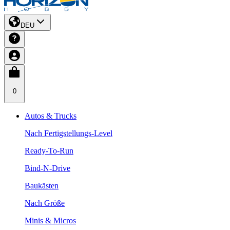
DEU
0
Autos & Trucks
Nach Fertigstellungs-Level
Ready-To-Run
Bind-N-Drive
Baukästen
Nach Größe
Minis & Micros