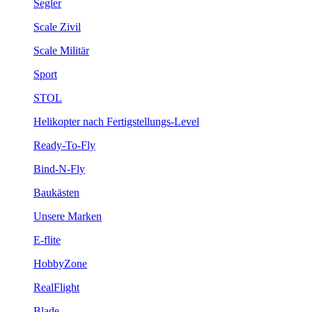
Segler
Scale Zivil
Scale Militär
Sport
STOL
Helikopter nach Fertigstellungs-Level
Ready-To-Fly
Bind-N-Fly
Baukästen
Unsere Marken
E-flite
HobbyZone
RealFlight
Blade