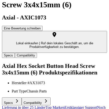
Screw 3x4x15mm (6)
Axial
-
AXIC1073
Eine Bewertung schreiben
Lokal einkaufen |
Ruf dein lokales Geschäft an, um die
Produktverfügbarkeit zu bestätigen.
Specs
Compatibility
Axial Hex Socket Button Head Screw
3x4x15mm (6)
Produktspezifikationen
Hersteller #
AX31073
Part Type
Chassis Parts
Specs
Compatibility
Lieferung in über 25 Länder
Top Marken
Erstklassiger Support
Noch