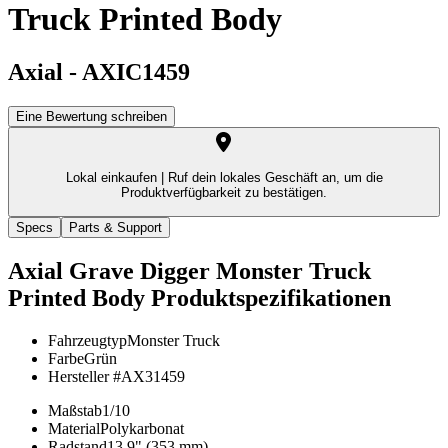
Truck Printed Body
Axial
-
AXIC1459
Eine Bewertung schreiben
Lokal einkaufen |
Ruf dein lokales Geschäft an, um die
Produktverfügbarkeit zu bestätigen.
Specs
Parts & Support
Axial Grave Digger Monster Truck
Printed Body
Produktspezifikationen
Fahrzeugtyp
Monster Truck
Farbe
Grün
Hersteller #
AX31459
Maßstab
1/10
Material
Polykarbonat
Radstand
13.9" (353 mm)