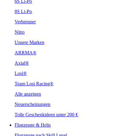
6S Li-Po
8S Li-Po
Verbrenner
Nitro
Unsere Marken
ARRMA®
Axial®
Losi®
Team Losi Racing®
Alle anzeigen
Neuerscheinungen
Tolle Geschenkideen unter 200 €
Flugzeuge & Helis
Flugzeuge nach Skill Level