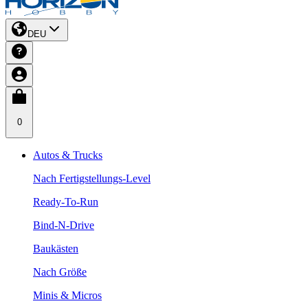
DEU
0
Autos & Trucks
Nach Fertigstellungs-Level
Ready-To-Run
Bind-N-Drive
Baukästen
Nach Größe
Minis & Micros