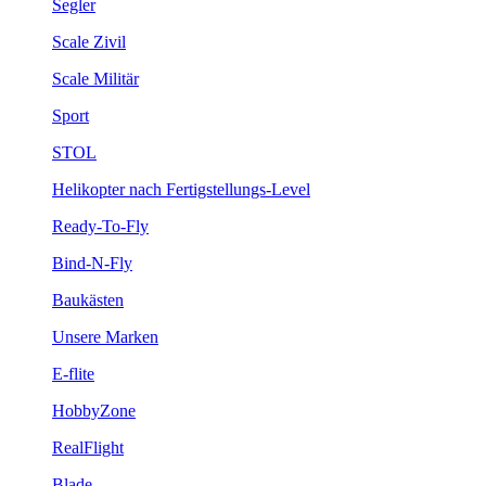
Segler
Scale Zivil
Scale Militär
Sport
STOL
Helikopter nach Fertigstellungs-Level
Ready-To-Fly
Bind-N-Fly
Baukästen
Unsere Marken
E-flite
HobbyZone
RealFlight
Blade