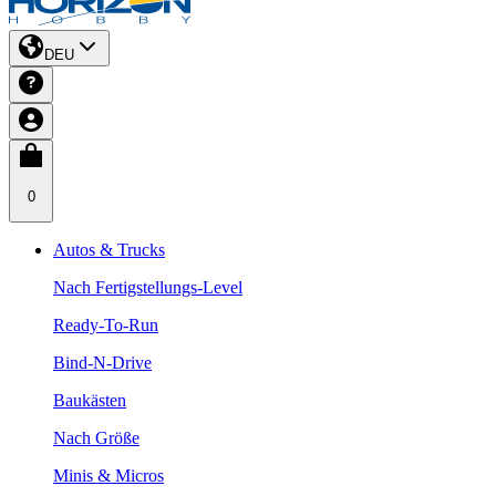
DEU
0
Autos & Trucks
Nach Fertigstellungs-Level
Ready-To-Run
Bind-N-Drive
Baukästen
Nach Größe
Minis & Micros