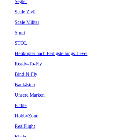
Segler
Scale Zivil
Scale Militär
Sport
STOL
Helikopter nach Fertigstellungs-Level
Ready-To-Fly
Bind-N-Fly
Baukästen
Unsere Marken
E-flite
HobbyZone
RealFlight
Blade