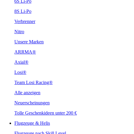
6S Li-Po
8S Li-Po
Verbrenner
Nitro
Unsere Marken
ARRMA®
Axial®
Losi®
Team Losi Racing®
Alle anzeigen
Neuerscheinungen
Tolle Geschenkideen unter 200 €
Flugzeuge & Helis
Flugzeuge nach Skill Level