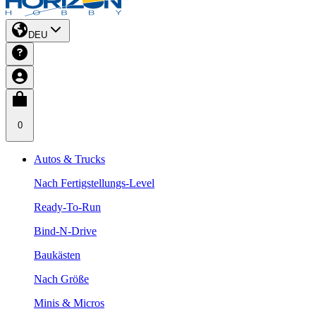
DEU
0
Autos & Trucks
Nach Fertigstellungs-Level
Ready-To-Run
Bind-N-Drive
Baukästen
Nach Größe
Minis & Micros