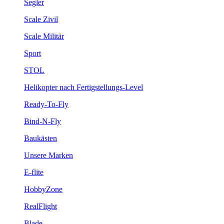
Segler
Scale Zivil
Scale Militär
Sport
STOL
Helikopter nach Fertigstellungs-Level
Ready-To-Fly
Bind-N-Fly
Baukästen
Unsere Marken
E-flite
HobbyZone
RealFlight
Blade