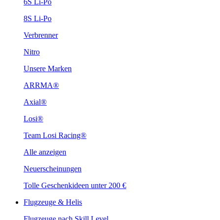
6S Li-Po
8S Li-Po
Verbrenner
Nitro
Unsere Marken
ARRMA®
Axial®
Losi®
Team Losi Racing®
Alle anzeigen
Neuerscheinungen
Tolle Geschenkideen unter 200 €
Flugzeuge & Helis
Flugzeuge nach Skill Level