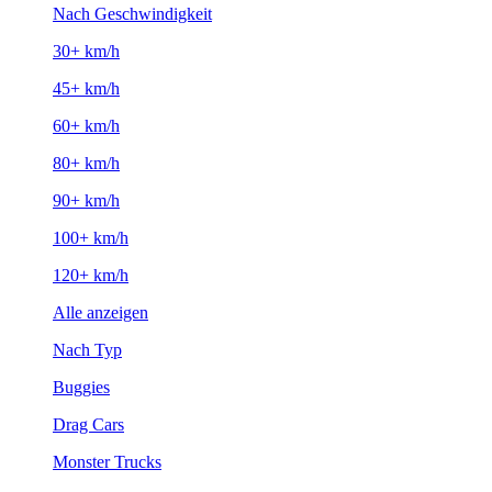
Nach Geschwindigkeit
30+ km/h
45+ km/h
60+ km/h
80+ km/h
90+ km/h
100+ km/h
120+ km/h
Alle anzeigen
Nach Typ
Buggies
Drag Cars
Monster Trucks