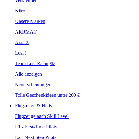
Verbrenner
Nitro
Unsere Marken
ARRMA®
Axial®
Losi®
Team Losi Racing®
Alle anzeigen
Neuerscheinungen
Tolle Geschenkideen unter 200 €
Flugzeuge & Helis
Flugzeuge nach Skill Level
L1 - First-Time Pilots
L2 - Next Step Pilots