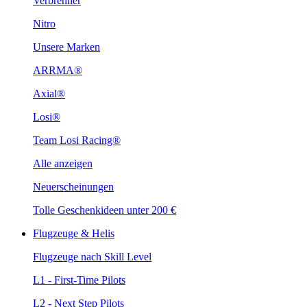
Verbrenner
Nitro
Unsere Marken
ARRMA®
Axial®
Losi®
Team Losi Racing®
Alle anzeigen
Neuerscheinungen
Tolle Geschenkideen unter 200 €
Flugzeuge & Helis
Flugzeuge nach Skill Level
L1 - First-Time Pilots
L2 - Next Step Pilots