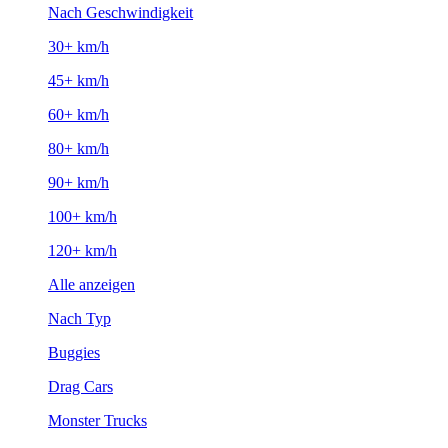
Nach Geschwindigkeit
30+ km/h
45+ km/h
60+ km/h
80+ km/h
90+ km/h
100+ km/h
120+ km/h
Alle anzeigen
Nach Typ
Buggies
Drag Cars
Monster Trucks