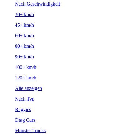
Nach Geschwindigkeit
30+ km/h
45+ km/h
60+ km/h
80+ km/h
90+ km/h
100+ km/h
120+ km/h
Alle anzeigen
Nach Typ
Buggies
Drag Cars
Monster Trucks