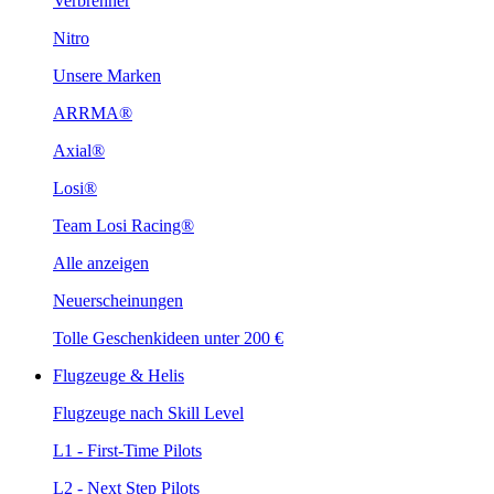
Verbrenner
Nitro
Unsere Marken
ARRMA®
Axial®
Losi®
Team Losi Racing®
Alle anzeigen
Neuerscheinungen
Tolle Geschenkideen unter 200 €
Flugzeuge & Helis
Flugzeuge nach Skill Level
L1 - First-Time Pilots
L2 - Next Step Pilots