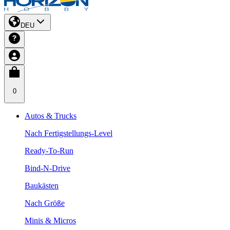
DEU
0
Autos & Trucks
Nach Fertigstellungs-Level
Ready-To-Run
Bind-N-Drive
Baukästen
Nach Größe
Minis & Micros