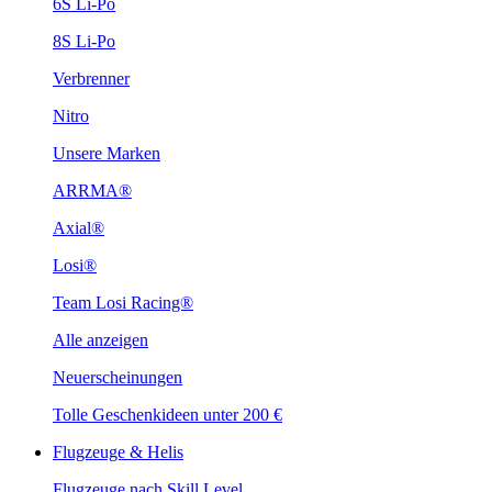
6S Li-Po
8S Li-Po
Verbrenner
Nitro
Unsere Marken
ARRMA®
Axial®
Losi®
Team Losi Racing®
Alle anzeigen
Neuerscheinungen
Tolle Geschenkideen unter 200 €
Flugzeuge & Helis
Flugzeuge nach Skill Level