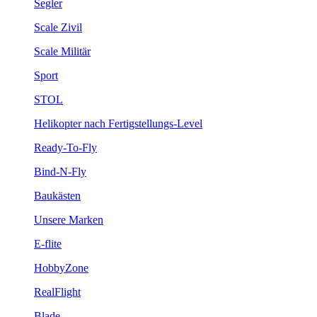
Segler
Scale Zivil
Scale Militär
Sport
STOL
Helikopter nach Fertigstellungs-Level
Ready-To-Fly
Bind-N-Fly
Baukästen
Unsere Marken
E-flite
HobbyZone
RealFlight
Blade