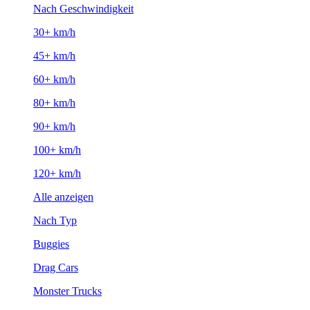
Nach Geschwindigkeit
30+ km/h
45+ km/h
60+ km/h
80+ km/h
90+ km/h
100+ km/h
120+ km/h
Alle anzeigen
Nach Typ
Buggies
Drag Cars
Monster Trucks