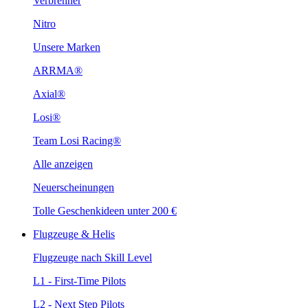
Verbrenner
Nitro
Unsere Marken
ARRMA®
Axial®
Losi®
Team Losi Racing®
Alle anzeigen
Neuerscheinungen
Tolle Geschenkideen unter 200 €
Flugzeuge & Helis
Flugzeuge nach Skill Level
L1 - First-Time Pilots
L2 - Next Step Pilots