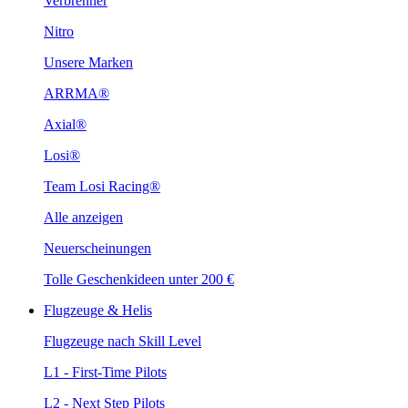
Verbrenner
Nitro
Unsere Marken
ARRMA®
Axial®
Losi®
Team Losi Racing®
Alle anzeigen
Neuerscheinungen
Tolle Geschenkideen unter 200 €
Flugzeuge & Helis
Flugzeuge nach Skill Level
L1 - First-Time Pilots
L2 - Next Step Pilots