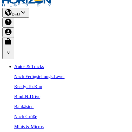
DEU
0
Autos & Trucks
Nach Fertigstellungs-Level
Ready-To-Run
Bind-N-Drive
Baukästen
Nach Größe
Minis & Micros