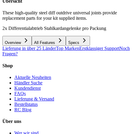
Übersicht
These high-quality steel diff outdrive universal joints provide
replacement parts for your kit supplied items.
2x Differentialabtrieb Stahlkardangelenke pro Packung
Overview
All Features
Specs
Lieferung in über 25 Länder
Top Marken
Erstklassiger Support
Noch
Fragen?
Shop
Aktuelle Neuheiten
Händler Suche
Kundendienst
FAQs
Lieferung & Versand
Bestellstatus
RC Blog
Über uns
Wer wir sind