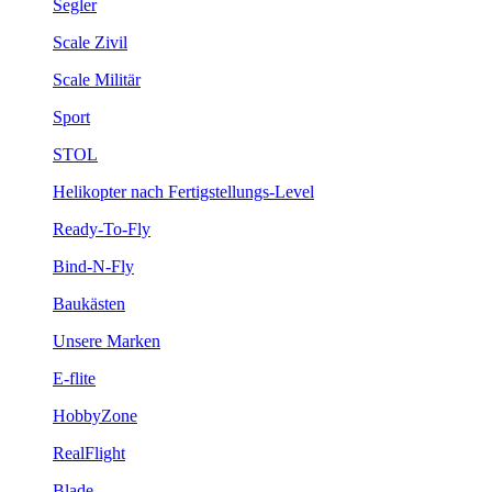
Segler
Scale Zivil
Scale Militär
Sport
STOL
Helikopter nach Fertigstellungs-Level
Ready-To-Fly
Bind-N-Fly
Baukästen
Unsere Marken
E-flite
HobbyZone
RealFlight
Blade