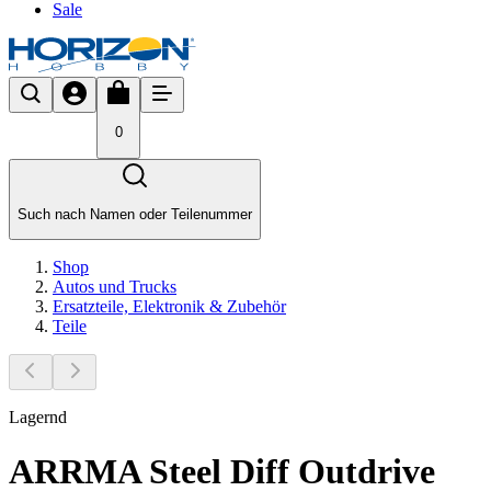
Sale
0
Such nach Namen oder Teilenummer
Shop
Autos und Trucks
Ersatzteile, Elektronik & Zubehör
Teile
Lagernd
ARRMA Steel Diff Outdrive