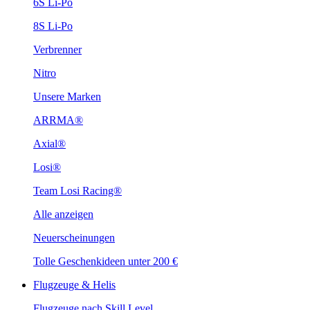
6S Li-Po
8S Li-Po
Verbrenner
Nitro
Unsere Marken
ARRMA®
Axial®
Losi®
Team Losi Racing®
Alle anzeigen
Neuerscheinungen
Tolle Geschenkideen unter 200 €
Flugzeuge & Helis
Flugzeuge nach Skill Level