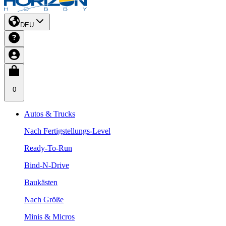
DEU
0
Autos & Trucks
Nach Fertigstellungs-Level
Ready-To-Run
Bind-N-Drive
Baukästen
Nach Größe
Minis & Micros