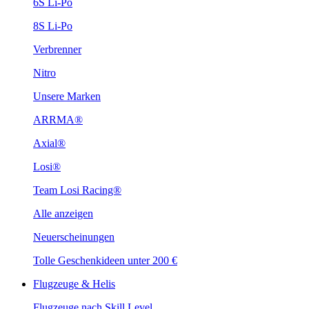
6S Li-Po
8S Li-Po
Verbrenner
Nitro
Unsere Marken
ARRMA®
Axial®
Losi®
Team Losi Racing®
Alle anzeigen
Neuerscheinungen
Tolle Geschenkideen unter 200 €
Flugzeuge & Helis
Flugzeuge nach Skill Level