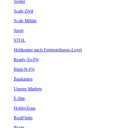
Segler
Scale Zivil
Scale Militär
Sport
STOL
Helikopter nach Fertigstellungs-Level
Ready-To-Fly
Bind-N-Fly
Baukästen
Unsere Marken
E-flite
HobbyZone
RealFlight
Blade