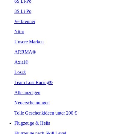
6S Li-Po
8S Li-Po
Verbrenner
Nitro
Unsere Marken
ARRMA®
Axial®
Losi®
Team Losi Racing®
Alle anzeigen
Neuerscheinungen
Tolle Geschenkideen unter 200 €
Flugzeuge & Helis
Flugzeuge nach Skill Level