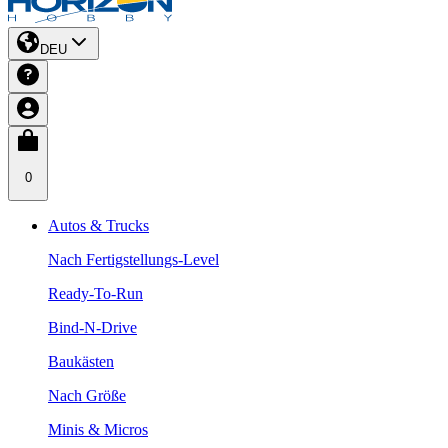
DEU
0
Autos & Trucks
Nach Fertigstellungs-Level
Ready-To-Run
Bind-N-Drive
Baukästen
Nach Größe
Minis & Micros