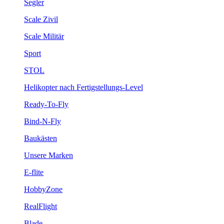
Segler
Scale Zivil
Scale Militär
Sport
STOL
Helikopter nach Fertigstellungs-Level
Ready-To-Fly
Bind-N-Fly
Baukästen
Unsere Marken
E-flite
HobbyZone
RealFlight
Blade