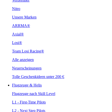
Verbrenner
Nitro
Unsere Marken
ARRMA®
Axial®
Losi®
Team Losi Racing®
Alle anzeigen
Neuerscheinungen
Tolle Geschenkideen unter 200 €
Flugzeuge & Helis
Flugzeuge nach Skill Level
L1 - First-Time Pilots
L2 - Next Step Pilots