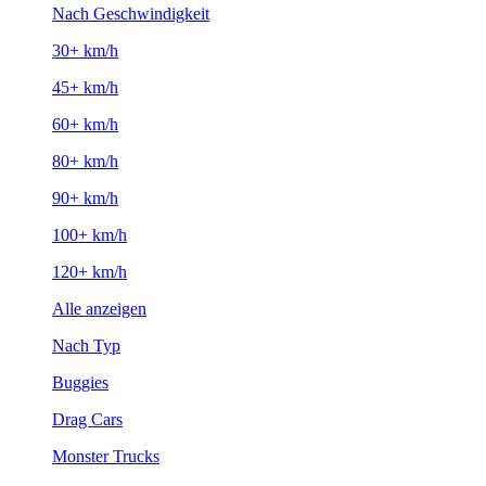
Nach Geschwindigkeit
30+ km/h
45+ km/h
60+ km/h
80+ km/h
90+ km/h
100+ km/h
120+ km/h
Alle anzeigen
Nach Typ
Buggies
Drag Cars
Monster Trucks