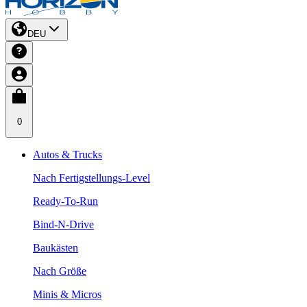
DEU
0
Autos & Trucks
Nach Fertigstellungs-Level
Ready-To-Run
Bind-N-Drive
Baukästen
Nach Größe
Minis & Micros