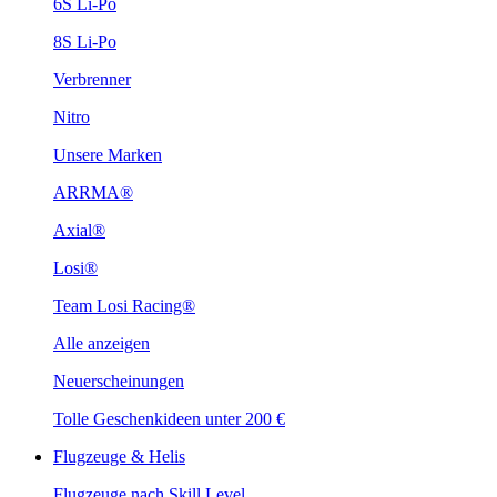
6S Li-Po
8S Li-Po
Verbrenner
Nitro
Unsere Marken
ARRMA®
Axial®
Losi®
Team Losi Racing®
Alle anzeigen
Neuerscheinungen
Tolle Geschenkideen unter 200 €
Flugzeuge & Helis
Flugzeuge nach Skill Level