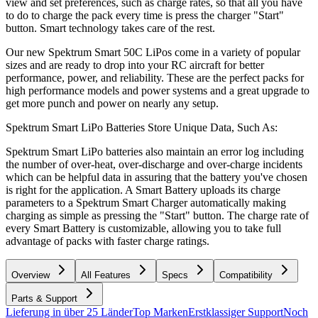
view and set preferences, such as charge rates, so that all you have
to do to charge the pack every time is press the charger "Start"
button. Smart technology takes care of the rest.
Our new Spektrum Smart 50C LiPos come in a variety of popular
sizes and are ready to drop into your RC aircraft for better
performance, power, and reliability. These are the perfect packs for
high performance models and power systems and a great upgrade to
get more punch and power on nearly any setup.
Spektrum Smart LiPo Batteries Store Unique Data, Such As:
Spektrum Smart LiPo batteries also maintain an error log including
the number of over-heat, over-discharge and over-charge incidents
which can be helpful data in assuring that the battery you've chosen
is right for the application. A Smart Battery uploads its charge
parameters to a Spektrum Smart Charger automatically making
charging as simple as pressing the "Start" button. The charge rate of
every Smart Battery is customizable, allowing you to take full
advantage of packs with faster charge ratings.
Overview
All Features
Specs
Compatibility
Parts & Support
Lieferung in über 25 Länder
Top Marken
Erstklassiger Support
Noch