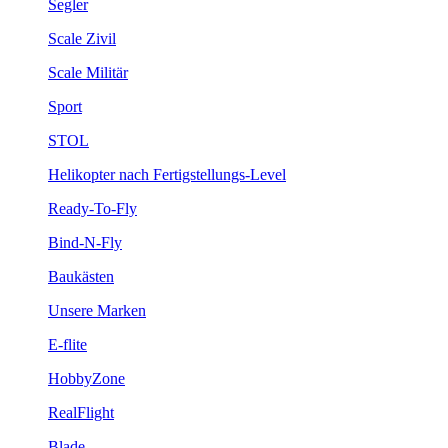
Segler
Scale Zivil
Scale Militär
Sport
STOL
Helikopter nach Fertigstellungs-Level
Ready-To-Fly
Bind-N-Fly
Baukästen
Unsere Marken
E-flite
HobbyZone
RealFlight
Blade