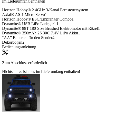
Im Lieferumfang enthalten
Horizon Hobby® 2.4GHz 3-Kanal Fernsteuersystem
1
Axial® AS-1 Micro Servo
1
Horizon Hobby® ESC/Empfänger Combo
1
Dynamite® USB LiPo Ladegerät
1
Dynamite® 88T 180-Size Brushed Elektromotor mit Ritzel
1
Dynamite® 350mAh 2S 30C 7.4V LiPo Akku
1
“AA” Batterien für den Sender
4
Dekorbögen
2
Bedienungsanleitung
Zum Abschluss erforderlich
Nichts — es ist alles im Lieferumfang enthalten!