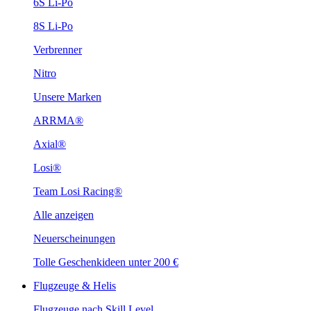
6S Li-Po
8S Li-Po
Verbrenner
Nitro
Unsere Marken
ARRMA®
Axial®
Losi®
Team Losi Racing®
Alle anzeigen
Neuerscheinungen
Tolle Geschenkideen unter 200 €
Flugzeuge & Helis
Flugzeuge nach Skill Level