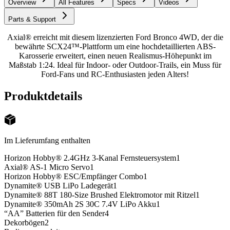
Overview
All Features
Specs
Videos
Parts & Support
Axial® erreicht mit diesem lizenzierten Ford Bronco 4WD, der die
bewährte SCX24™-Plattform um eine hochdetaillierten ABS-
Karosserie erweitert, einen neuen Realismus-Höhepunkt im
Maßstab 1:24. Ideal für Indoor- oder Outdoor-Trails, ein Muss für
Ford-Fans und RC-Enthusiasten jeden Alters!
Produktdetails
Im Lieferumfang enthalten
Horizon Hobby® 2.4GHz 3-Kanal Fernsteuersystem
1
Axial® AS-1 Micro Servo
1
Horizon Hobby® ESC/Empfänger Combo
1
Dynamite® USB LiPo Ladegerät
1
Dynamite® 88T 180-Size Brushed Elektromotor mit Ritzel
1
Dynamite® 350mAh 2S 30C 7.4V LiPo Akku
1
“AA” Batterien für den Sender
4
Dekorbögen
2