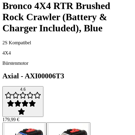
Bronco 4X4 RTR Brushed
Rock Crawler (Battery &
Charger Included), Blue
2S Kompatibel
4X4
Bürstenmotor
Axial
-
AXI00006T3
4.6
179,99 €