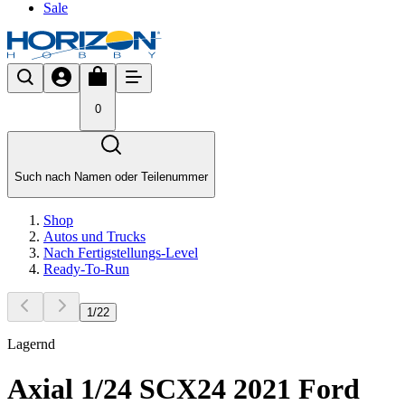
Sale
0
Such nach Namen oder Teilenummer
Shop
Autos und Trucks
Nach Fertigstellungs-Level
Ready-To-Run
1
/
22
Lagernd
Axial 1/24 SCX24 2021 Ford