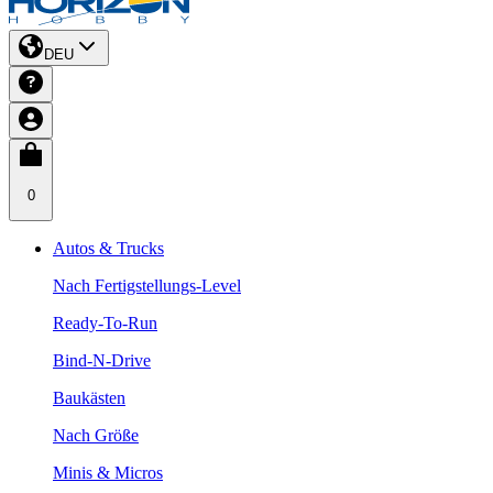
DEU
0
Autos & Trucks
Nach Fertigstellungs-Level
Ready-To-Run
Bind-N-Drive
Baukästen
Nach Größe
Minis & Micros