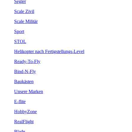
Segler
Scale Zivil
Scale Militär
Sport
STOL
Helikopter nach Fertigstellungs-Level
Ready-To-Fly
Bind-N-Fly
Baukästen
Unsere Marken
E-flite
HobbyZone
RealFlight
Blade