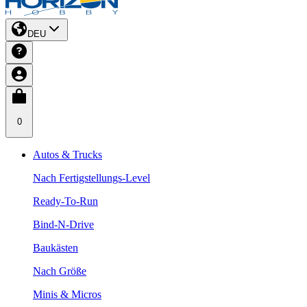
DEU
0
Autos & Trucks
Nach Fertigstellungs-Level
Ready-To-Run
Bind-N-Drive
Baukästen
Nach Größe
Minis & Micros