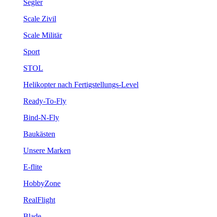
Segler
Scale Zivil
Scale Militär
Sport
STOL
Helikopter nach Fertigstellungs-Level
Ready-To-Fly
Bind-N-Fly
Baukästen
Unsere Marken
E-flite
HobbyZone
RealFlight
Blade