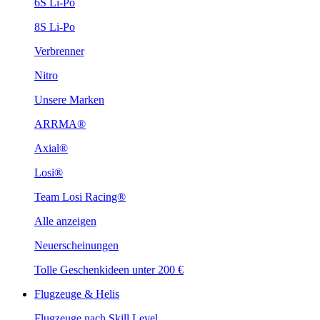
6S Li-Po
8S Li-Po
Verbrenner
Nitro
Unsere Marken
ARRMA®
Axial®
Losi®
Team Losi Racing®
Alle anzeigen
Neuerscheinungen
Tolle Geschenkideen unter 200 €
Flugzeuge & Helis
Flugzeuge nach Skill Level