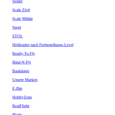
Segler
Scale Zivil
Scale Militär
Sport
STOL
Helikopter nach Fertigstellungs-Level
Ready-To-Fly
Bind-N-Fly
Baukästen
Unsere Marken
E-flite
HobbyZone
RealFlight
Blade