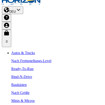
DEU
0
Autos & Trucks
Nach Fertigstellungs-Level
Ready-To-Run
Bind-N-Drive
Baukästen
Nach Größe
Minis & Micros