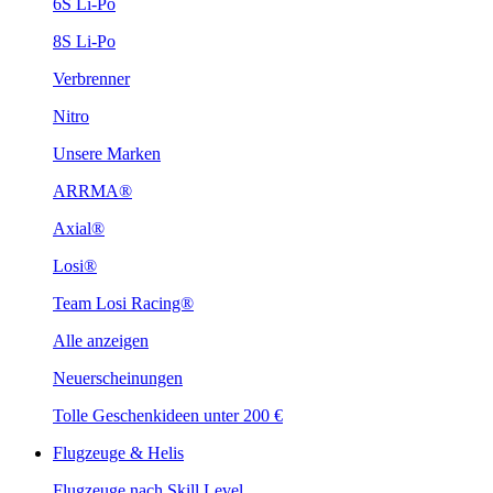
6S Li-Po
8S Li-Po
Verbrenner
Nitro
Unsere Marken
ARRMA®
Axial®
Losi®
Team Losi Racing®
Alle anzeigen
Neuerscheinungen
Tolle Geschenkideen unter 200 €
Flugzeuge & Helis
Flugzeuge nach Skill Level