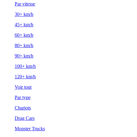
Par vitesse
30+ km/h
45+ km/h
60+ km/h
80+ km/h
90+ km/h
100+ km/h
120+ km/h
Voir tout
Par type
Chariots
Drag Cars
Monster Trucks