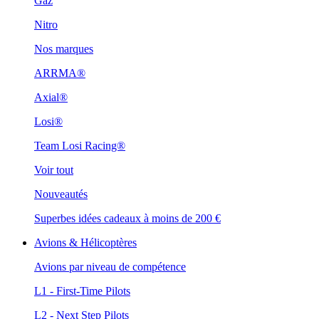
Gaz
Nitro
Nos marques
ARRMA®
Axial®
Losi®
Team Losi Racing®
Voir tout
Nouveautés
Superbes idées cadeaux à moins de 200 €
Avions & Hélicoptères
Avions par niveau de compétence
L1 - First-Time Pilots
L2 - Next Step Pilots