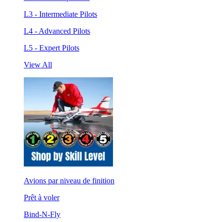
L3 - Intermediate Pilots
L4 - Advanced Pilots
L5 - Expert Pilots
View All
Avions par niveau de finition
Prêt à voler
Bind-N-Fly