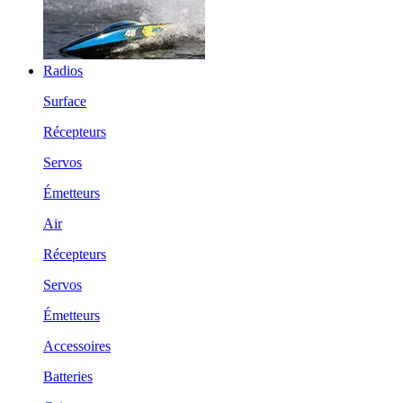
Radios
Surface
Récepteurs
Servos
Émetteurs
Air
Récepteurs
Servos
Émetteurs
Accessoires
Batteries