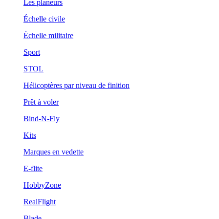
Les planeurs
Échelle civile
Échelle militaire
Sport
STOL
Hélicoptères par niveau de finition
Prêt à voler
Bind-N-Fly
Kits
Marques en vedette
E-flite
HobbyZone
RealFlight
Blade