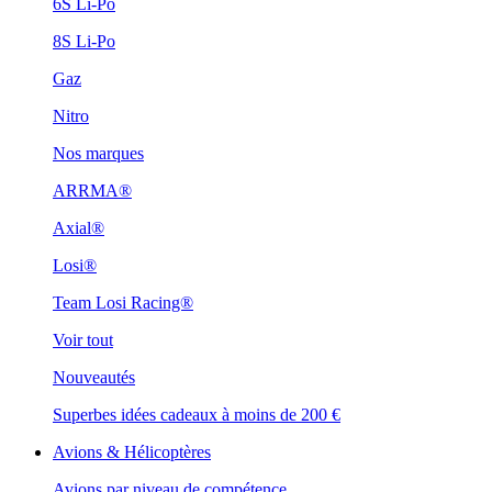
6S Li-Po
8S Li-Po
Gaz
Nitro
Nos marques
ARRMA®
Axial®
Losi®
Team Losi Racing®
Voir tout
Nouveautés
Superbes idées cadeaux à moins de 200 €
Avions & Hélicoptères
Avions par niveau de compétence