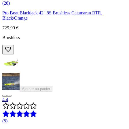
(
28
)
Pro Boat Blackjack 42" 8S Brushless Catamaran RTR,
Black/Orange
729,99 €
Brushless
Ajouter au panier
4.4
(
5
)