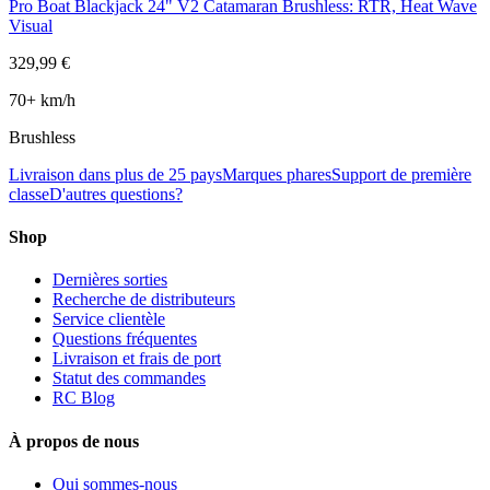
Pro Boat Blackjack 24" V2 Catamaran Brushless: RTR, Heat Wave
Visual
329,99 €
70+ km/h
Brushless
Livraison dans plus de 25 pays
Marques phares
Support de première
classe
D'autres questions?
Shop
Dernières sorties
Recherche de distributeurs
Service clientèle
Questions fréquentes
Livraison et frais de port
Statut des commandes
RC Blog
À propos de nous
Qui sommes-nous