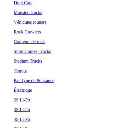
Drag Cars
Monster Trucks
Véhicules routiers
Rock Crawlers
Coureurs de rock
Short Course Trucks
Stadium Trucks
Truggy
Par Type de Puissance
Électrique
2S Li-Po
3S Li-Po
4S Li-Po