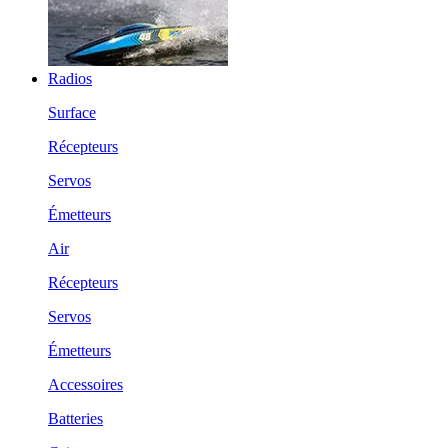
Radios
Surface
Récepteurs
Servos
Émetteurs
Air
Récepteurs
Servos
Émetteurs
Accessoires
Batteries