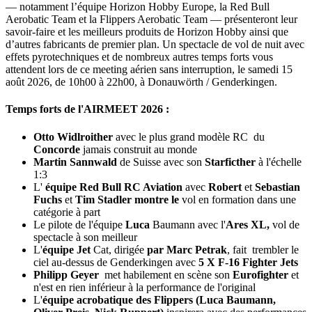
— notamment l’équipe Horizon Hobby Europe, la Red Bull
Aerobatic Team et la Flippers Aerobatic Team — présenteront leur
savoir-faire et les meilleurs produits de Horizon Hobby ainsi que
d’autres fabricants de premier plan. Un spectacle de vol de nuit avec
effets pyrotechniques et de nombreux autres temps forts vous
attendent lors de ce meeting aérien sans interruption, le samedi 15
août 2026, de 10h00 à 22h00, à Donauwörth / Genderkingen.
Temps forts de l'AIRMEET 2026 :
Otto Widlroither
avec le plus grand modèle RC du
Concorde
jamais construit au monde
Martin Sannwald
de Suisse avec son
Starficther
à l'échelle
1:3
L'
équipe Red Bull RC Aviation
avec
Robert
et
Sebastian
Fuchs
et
Tim Stadler montre le
vol en formation dans une
catégorie à part
Le pilote de l'équipe
Luca
Baumann avec l'
Ares XL,
vol de
spectacle à son meilleur
L'
équipe Jet
Cat, dirigée
par Marc Petrak
, fait
trembler le
ciel au-dessus de Genderkingen avec
5 X F-16 Fighter Jets
Philipp Geyer
met habilement en scène son
Eurofighter
et
n'est en rien inférieur à la performance de l'original
L'
équipe acrobatique des Flippers (Luca Baumann,