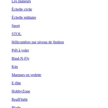
Les planeurs
Échelle civile
Échelle militaire
Sport
STOL
Hélicoptères par niveau de finition
Prêt à voler
Bind-N-Fly
Kits
Marques en vedette
E-flite
HobbyZone
RealFlight
Blade