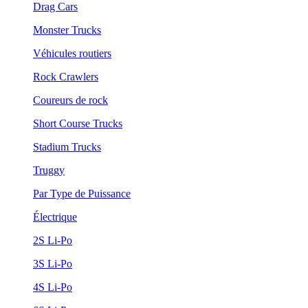
Drag Cars
Monster Trucks
Véhicules routiers
Rock Crawlers
Coureurs de rock
Short Course Trucks
Stadium Trucks
Truggy
Par Type de Puissance
Électrique
2S Li-Po
3S Li-Po
4S Li-Po