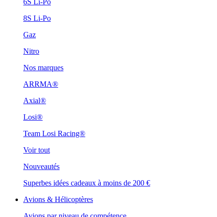
6S Li-Po
8S Li-Po
Gaz
Nitro
Nos marques
ARRMA®
Axial®
Losi®
Team Losi Racing®
Voir tout
Nouveautés
Superbes idées cadeaux à moins de 200 €
Avions & Hélicoptères
Avions par niveau de compétence