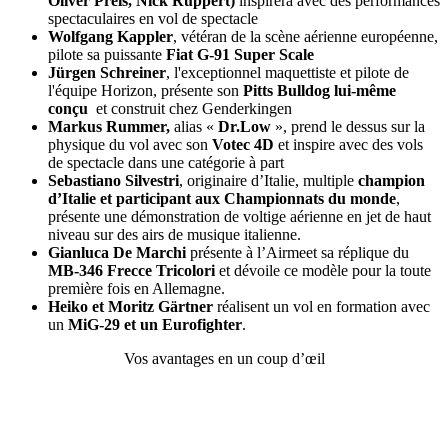
Oliver Preis, Nick Ruppert)
inspirera avec des performances
spectaculaires en vol de spectacle
Wolfgang Kappler
, vétéran de la scène aérienne européenne,
pilote sa puissante
Fiat G-91 Super Scale
Jürgen Schreiner
, l'exceptionnel maquettiste et pilote de
l'équipe Horizon, présente son
Pitts Bulldog lui-même
conçu
et construit chez Genderkingen
Markus Rummer,
alias «
Dr.Low
», prend le dessus sur la
physique du vol avec son
Votec 4D
et inspire avec des vols
de spectacle dans une catégorie à part
Sebastiano Silvestri
, originaire d’Italie, multiple
champion
d’Italie et participant aux Championnats du monde
,
présente une démonstration de voltige aérienne en jet de haut
niveau sur des airs de musique italienne.
Gianluca De Marchi
présente à l’Airmeet sa réplique du
MB-346 Frecce Tricolori
et dévoile ce modèle pour la toute
première fois en Allemagne.
Heiko et Moritz Gärtner
réalisent un vol en formation avec
un
MiG-29 et un Eurofighter
.
Vos avantages en un coup d’œil