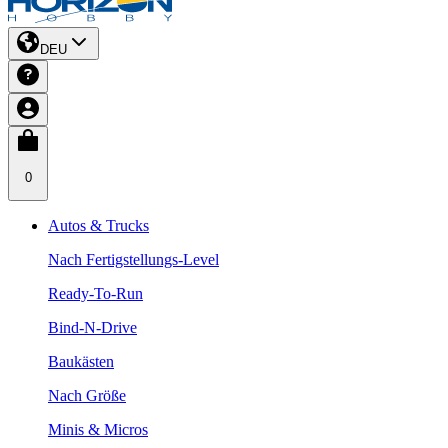
DEU
0
Autos & Trucks
Nach Fertigstellungs-Level
Ready-To-Run
Bind-N-Drive
Baukästen
Nach Größe
Minis & Micros