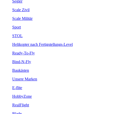
Segler
Scale Zivil
Scale Militär
Sport
STOL
Helikopter nach Fertigstellungs-Level
Ready-To-Fly
Bind-N-Fly
Baukästen
Unsere Marken
E-flite
HobbyZone
RealFlight
Blade