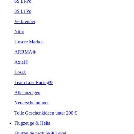
6S Li-Po
8S Li-Po
Verbrenner
Nitro
Unsere Marken
ARRMA®
Axial®
Losi®
Team Losi Racing®
Alle anzeigen
Neuerscheinungen
Tolle Geschenkideen unter 200 €
Flugzeuge & Helis
Flugzeuge nach Skill Level