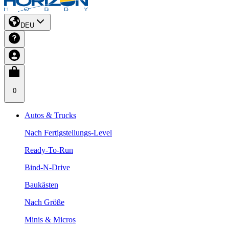
DEU
0
Autos & Trucks
Nach Fertigstellungs-Level
Ready-To-Run
Bind-N-Drive
Baukästen
Nach Größe
Minis & Micros