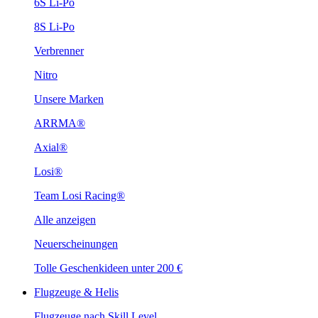
6S Li-Po
8S Li-Po
Verbrenner
Nitro
Unsere Marken
ARRMA®
Axial®
Losi®
Team Losi Racing®
Alle anzeigen
Neuerscheinungen
Tolle Geschenkideen unter 200 €
Flugzeuge & Helis
Flugzeuge nach Skill Level