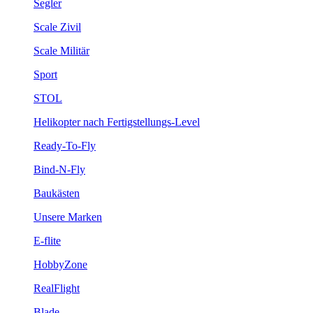
Segler
Scale Zivil
Scale Militär
Sport
STOL
Helikopter nach Fertigstellungs-Level
Ready-To-Fly
Bind-N-Fly
Baukästen
Unsere Marken
E-flite
HobbyZone
RealFlight
Blade