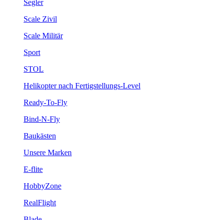
Segler
Scale Zivil
Scale Militär
Sport
STOL
Helikopter nach Fertigstellungs-Level
Ready-To-Fly
Bind-N-Fly
Baukästen
Unsere Marken
E-flite
HobbyZone
RealFlight
Blade