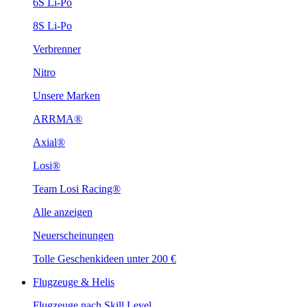
6S Li-Po
8S Li-Po
Verbrenner
Nitro
Unsere Marken
ARRMA®
Axial®
Losi®
Team Losi Racing®
Alle anzeigen
Neuerscheinungen
Tolle Geschenkideen unter 200 €
Flugzeuge & Helis
Flugzeuge nach Skill Level