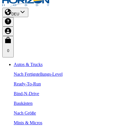
DEU
0
Autos & Trucks
Nach Fertigstellungs-Level
Ready-To-Run
Bind-N-Drive
Baukästen
Nach Größe
Minis & Micros