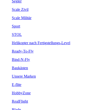
Segler
Scale Zivil
Scale Militär
Sport
STOL
Helikopter nach Fertigstellungs-Level
Ready-To-Fly
Bind-N-Fly
Baukästen
Unsere Marken
E-flite
HobbyZone
RealFlight
Blade