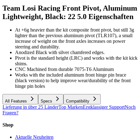
Team Losi Racing Front Pivot, Aluminum
Lightweight, Black: 22 5.0
Eigenschaften
At +6g heavier than the kit composite front pivot, but still 3g
lighter than the previous aluminum pivot (TLR107), a small
increase of weight on the front axles increases on power
steering and durability.
Anodized Black with silver chamfered edges.
Pivot is the standard height (LRC) and works with the kit kick
shims.
CNC Machined from durable 7075-T6 Aluminum
Works with the included aluminum front hinge pin brace
(black version) to help improve wear/durability of the front
hinge pin holes
All Features
Specs
Compatibility
Lieferung in über 25 Länder
Top Marken
Erstklassiger Support
Noch
Fragen?
Shop
Aktuelle Neuheiten