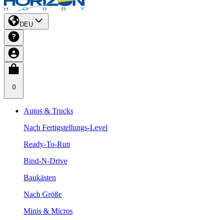
DEU
0
Autos & Trucks
Nach Fertigstellungs-Level
Ready-To-Run
Bind-N-Drive
Baukästen
Nach Größe
Minis & Micros