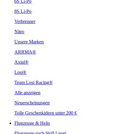
6S Li-Po
8S Li-Po
Verbrenner
Nitro
Unsere Marken
ARRMA®
Axial®
Losi®
Team Losi Racing®
Alle anzeigen
Neuerscheinungen
Tolle Geschenkideen unter 200 €
Flugzeuge & Helis
Flugzeuge nach Skill Level