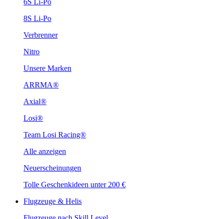
6S Li-Po
8S Li-Po
Verbrenner
Nitro
Unsere Marken
ARRMA®
Axial®
Losi®
Team Losi Racing®
Alle anzeigen
Neuerscheinungen
Tolle Geschenkideen unter 200 €
Flugzeuge & Helis
Flugzeuge nach Skill Level