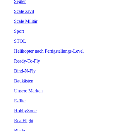
Segler
Scale Zivil
Scale Militär
Sport
STOL
Helikopter nach Fertigstellungs-Level
Ready-To-Fly
Bind-N-Fly
Baukästen
Unsere Marken
E-flite
HobbyZone
RealFlight
Blade