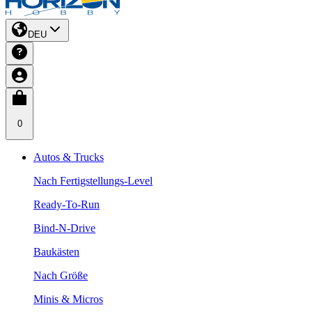
DEU
0
Autos & Trucks
Nach Fertigstellungs-Level
Ready-To-Run
Bind-N-Drive
Baukästen
Nach Größe
Minis & Micros