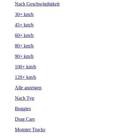
Nach Geschwindigkeit
30+ km/h
45+ km/h
60+ km/h
80+ km/h
90+ km/h
100+ km/h
120+ km/h
Alle anzeigen
Nach Typ
Buggies
Drag Cars
Monster Trucks