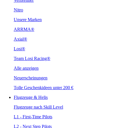
Verbrenner
Nitro
Unsere Marken
ARRMA®
Axial®
Losi®
Team Losi Racing®
Alle anzeigen
Neuerscheinungen
Tolle Geschenkideen unter 200 €
Flugzeuge & Helis
Flugzeuge nach Skill Level
L1 - First-Time Pilots
L2 - Next Step Pilots