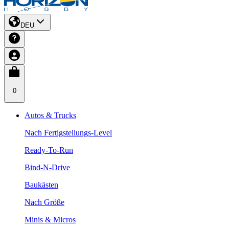
DEU
0
Autos & Trucks
Nach Fertigstellungs-Level
Ready-To-Run
Bind-N-Drive
Baukästen
Nach Größe
Minis & Micros