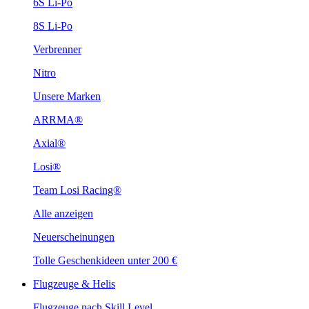
6S Li-Po
8S Li-Po
Verbrenner
Nitro
Unsere Marken
ARRMA®
Axial®
Losi®
Team Losi Racing®
Alle anzeigen
Neuerscheinungen
Tolle Geschenkideen unter 200 €
Flugzeuge & Helis
Flugzeuge nach Skill Level