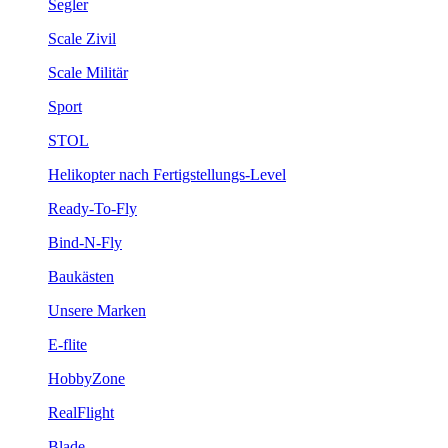
Segler
Scale Zivil
Scale Militär
Sport
STOL
Helikopter nach Fertigstellungs-Level
Ready-To-Fly
Bind-N-Fly
Baukästen
Unsere Marken
E-flite
HobbyZone
RealFlight
Blade