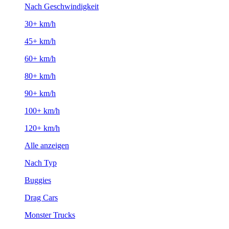
Nach Geschwindigkeit
30+ km/h
45+ km/h
60+ km/h
80+ km/h
90+ km/h
100+ km/h
120+ km/h
Alle anzeigen
Nach Typ
Buggies
Drag Cars
Monster Trucks