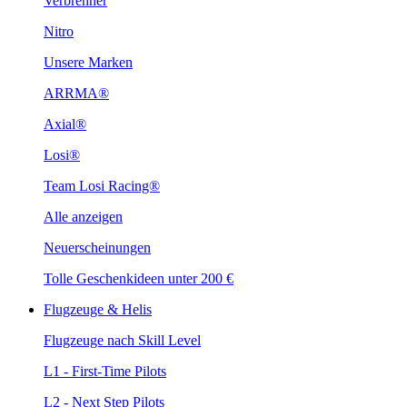
Verbrenner
Nitro
Unsere Marken
ARRMA®
Axial®
Losi®
Team Losi Racing®
Alle anzeigen
Neuerscheinungen
Tolle Geschenkideen unter 200 €
Flugzeuge & Helis
Flugzeuge nach Skill Level
L1 - First-Time Pilots
L2 - Next Step Pilots