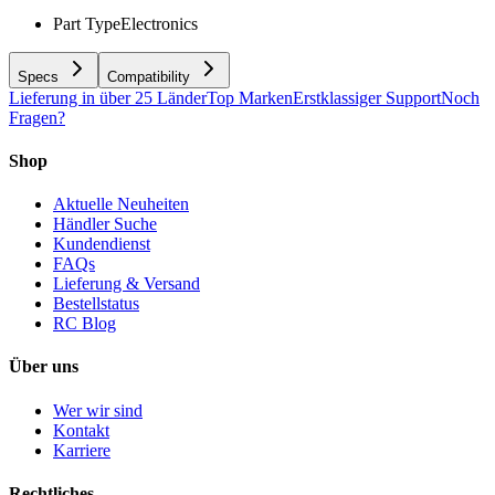
Part Type
Electronics
Specs
Compatibility
Lieferung in über 25 Länder
Top Marken
Erstklassiger Support
Noch
Fragen?
Shop
Aktuelle Neuheiten
Händler Suche
Kundendienst
FAQs
Lieferung & Versand
Bestellstatus
RC Blog
Über uns
Wer wir sind
Kontakt
Karriere
Rechtliches