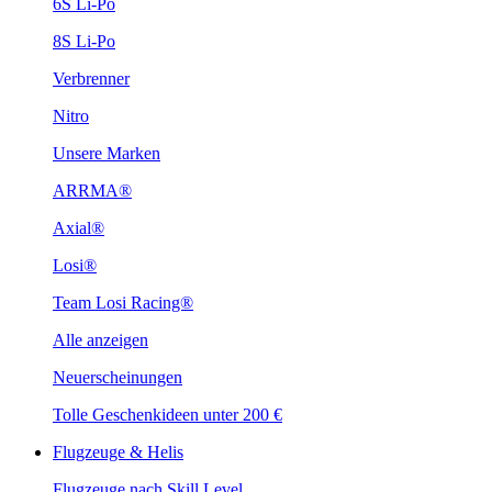
6S Li-Po
8S Li-Po
Verbrenner
Nitro
Unsere Marken
ARRMA®
Axial®
Losi®
Team Losi Racing®
Alle anzeigen
Neuerscheinungen
Tolle Geschenkideen unter 200 €
Flugzeuge & Helis
Flugzeuge nach Skill Level