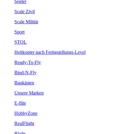
Segler
Scale Zivil
Scale Militär
Sport
STOL
Helikopter nach Fertigstellungs-Level
Ready-To-Fly
Bind-N-Fly
Baukästen
Unsere Marken
E-flite
HobbyZone
RealFlight
Blade