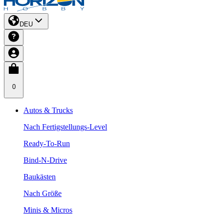
DEU
0
Autos & Trucks
Nach Fertigstellungs-Level
Ready-To-Run
Bind-N-Drive
Baukästen
Nach Größe
Minis & Micros