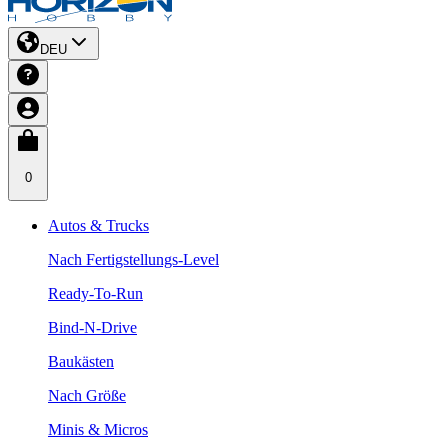
DEU
0
Autos & Trucks
Nach Fertigstellungs-Level
Ready-To-Run
Bind-N-Drive
Baukästen
Nach Größe
Minis & Micros