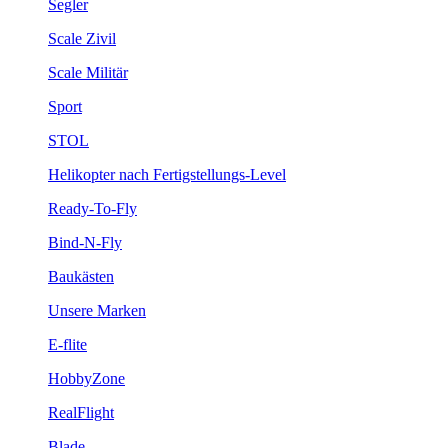
Segler
Scale Zivil
Scale Militär
Sport
STOL
Helikopter nach Fertigstellungs-Level
Ready-To-Fly
Bind-N-Fly
Baukästen
Unsere Marken
E-flite
HobbyZone
RealFlight
Blade