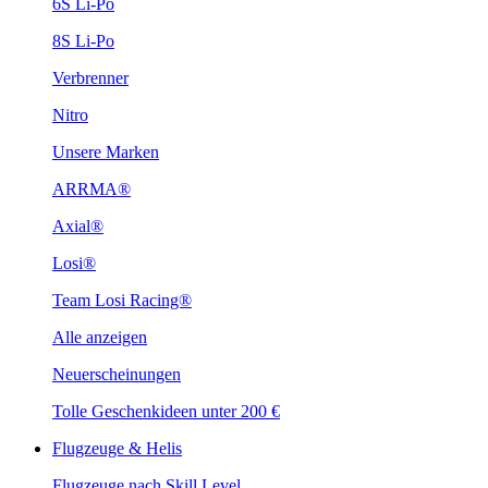
6S Li-Po
8S Li-Po
Verbrenner
Nitro
Unsere Marken
ARRMA®
Axial®
Losi®
Team Losi Racing®
Alle anzeigen
Neuerscheinungen
Tolle Geschenkideen unter 200 €
Flugzeuge & Helis
Flugzeuge nach Skill Level