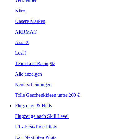
Verbrenner
Nitro
Unsere Marken
ARRMA®
Axial®
Losi®
Team Losi Racing®
Alle anzeigen
Neuerscheinungen
Tolle Geschenkideen unter 200 €
Flugzeuge & Helis
Flugzeuge nach Skill Level
L1 - First-Time Pilots
L2 - Next Step Pilots