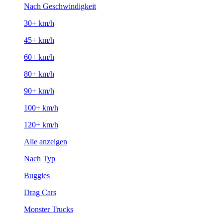
Nach Geschwindigkeit
30+ km/h
45+ km/h
60+ km/h
80+ km/h
90+ km/h
100+ km/h
120+ km/h
Alle anzeigen
Nach Typ
Buggies
Drag Cars
Monster Trucks