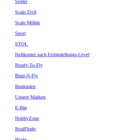
Segler
Scale Zivil
Scale Militär
Sport
STOL
Helikopter nach Fertigstellungs-Level
Ready-To-Fly
Bind-N-Fly
Baukästen
Unsere Marken
E-flite
HobbyZone
RealFlight
Blade