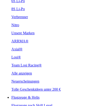
6S Li-Po
8S Li-Po
Verbrenner
Nitro
Unsere Marken
ARRMA®
Axial®
Losi®
Team Losi Racing®
Alle anzeigen
Neuerscheinungen
Tolle Geschenkideen unter 200 €
Flugzeuge & Helis
Flugzeuge nach Skill Level