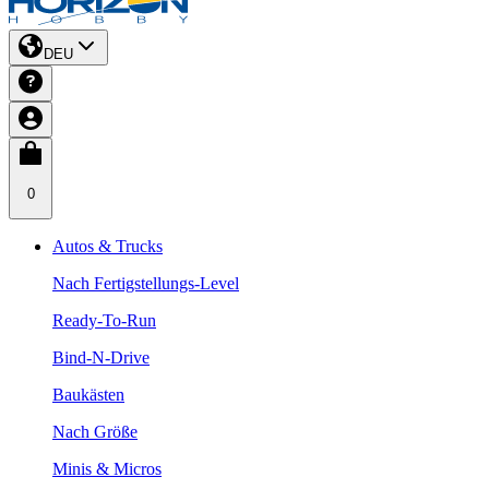
DEU
0
Autos & Trucks
Nach Fertigstellungs-Level
Ready-To-Run
Bind-N-Drive
Baukästen
Nach Größe
Minis & Micros