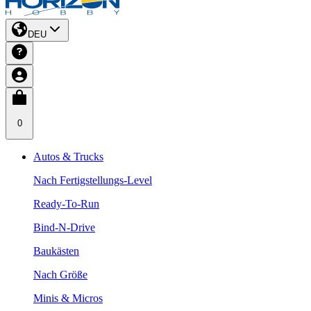
DEU
0
Autos & Trucks
Nach Fertigstellungs-Level
Ready-To-Run
Bind-N-Drive
Baukästen
Nach Größe
Minis & Micros