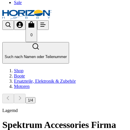
Sale
0
Such nach Namen oder Teilenummer
Shop
Boote
Ersatzteile, Elektronik & Zubehör
Motoren
1
/
4
Lagernd
Spektrum Accessories Firma