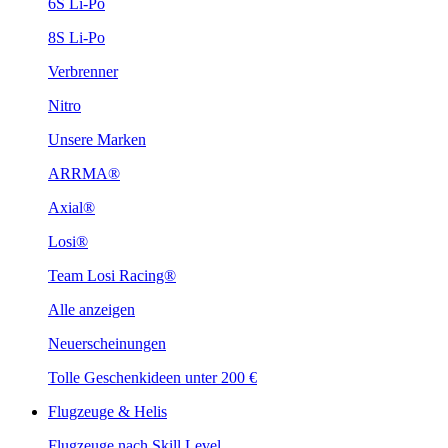
6S Li-Po
8S Li-Po
Verbrenner
Nitro
Unsere Marken
ARRMA®
Axial®
Losi®
Team Losi Racing®
Alle anzeigen
Neuerscheinungen
Tolle Geschenkideen unter 200 €
Flugzeuge & Helis
Flugzeuge nach Skill Level