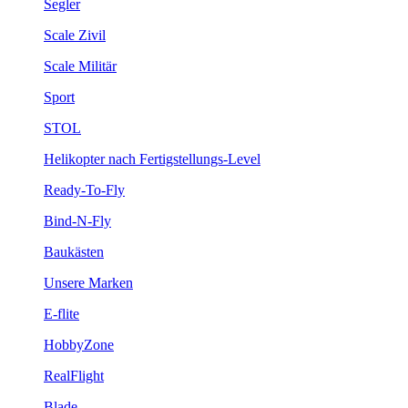
Segler
Scale Zivil
Scale Militär
Sport
STOL
Helikopter nach Fertigstellungs-Level
Ready-To-Fly
Bind-N-Fly
Baukästen
Unsere Marken
E-flite
HobbyZone
RealFlight
Blade