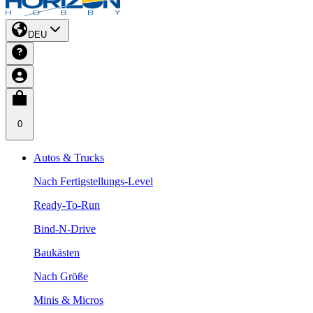
DEU
0
Autos & Trucks
Nach Fertigstellungs-Level
Ready-To-Run
Bind-N-Drive
Baukästen
Nach Größe
Minis & Micros