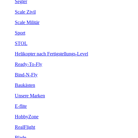
Segler
Scale Zivil
Scale Militär
Sport
STOL
Helikopter nach Fertigstellungs-Level
Ready-To-Fly
Bind-N-Fly
Baukästen
Unsere Marken
E-flite
HobbyZone
RealFlight
Blade