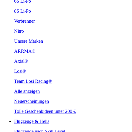
6S Li-Po
8S Li-Po
Verbrenner
Nitro
Unsere Marken
ARRMA®
Axial®
Losi®
Team Losi Racing®
Alle anzeigen
Neuerscheinungen
Tolle Geschenkideen unter 200 €
Flugzeuge & Helis
Flugzeuge nach Skill Level