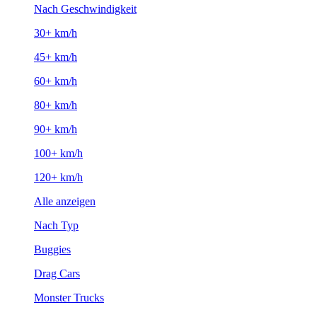
Nach Geschwindigkeit
30+ km/h
45+ km/h
60+ km/h
80+ km/h
90+ km/h
100+ km/h
120+ km/h
Alle anzeigen
Nach Typ
Buggies
Drag Cars
Monster Trucks