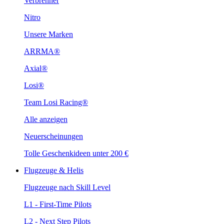
Verbrenner
Nitro
Unsere Marken
ARRMA®
Axial®
Losi®
Team Losi Racing®
Alle anzeigen
Neuerscheinungen
Tolle Geschenkideen unter 200 €
Flugzeuge & Helis
Flugzeuge nach Skill Level
L1 - First-Time Pilots
L2 - Next Step Pilots