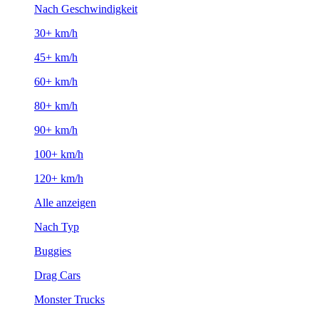
Nach Geschwindigkeit
30+ km/h
45+ km/h
60+ km/h
80+ km/h
90+ km/h
100+ km/h
120+ km/h
Alle anzeigen
Nach Typ
Buggies
Drag Cars
Monster Trucks