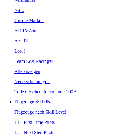
Verbrenner
Nitro
Unsere Marken
ARRMA®
Axial®
Losi®
Team Losi Racing®
Alle anzeigen
Neuerscheinungen
Tolle Geschenkideen unter 200 €
Flugzeuge & Helis
Flugzeuge nach Skill Level
L1 - First-Time Pilots
L2 - Next Step Pilots