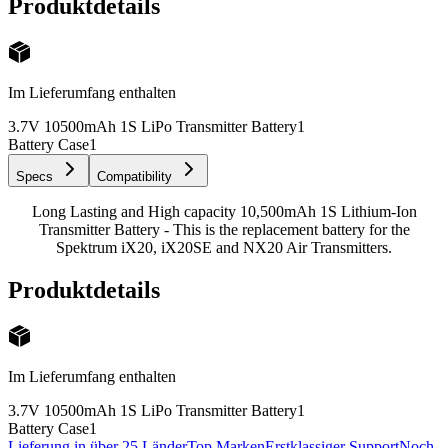
Produktdetails
Im Lieferumfang enthalten
3.7V 10500mAh 1S LiPo Transmitter Battery
1
Battery Case
1
Specs
Compatibility
Long Lasting and High capacity 10,500mAh 1S Lithium-Ion
Transmitter Battery - This is the replacement battery for the
Spektrum iX20, iX20SE and NX20 Air Transmitters.
Produktdetails
Im Lieferumfang enthalten
3.7V 10500mAh 1S LiPo Transmitter Battery
1
Battery Case
1
Lieferung in über 25 Länder
Top Marken
Erstklassiger Support
Noch