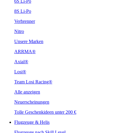
6S Li-Po
8S Li-Po
Verbrenner
Nitro
Unsere Marken
ARRMA®
Axial®
Losi®
Team Losi Racing®
Alle anzeigen
Neuerscheinungen
Tolle Geschenkideen unter 200 €
Flugzeuge & Helis
Flugzeuge nach Skill Level