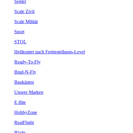
Segler
Scale Zivil
Scale Militär
Sport
STOL
Helikopter nach Fertigstellungs-Level
Ready-To-Fly
Bind-N-Fly
Baukästen
Unsere Marken
E-flite
HobbyZone
RealFlight
Blade