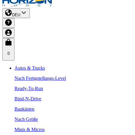
DEU
0
Autos & Trucks
Nach Fertigstellungs-Level
Ready-To-Run
Bind-N-Drive
Baukästen
Nach Größe
Minis & Micros