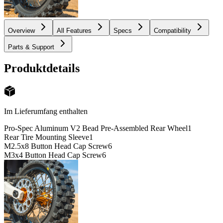
Overview
All Features
Specs
Compatibility
Parts & Support
Produktdetails
Im Lieferumfang enthalten
Pro-Spec Aluminum V2 Bead Pre-Assembled Rear Wheel
1
Rear Tire Mounting Sleeve
1
M2.5x8 Button Head Cap Screw
6
M3x4 Button Head Cap Screw
6