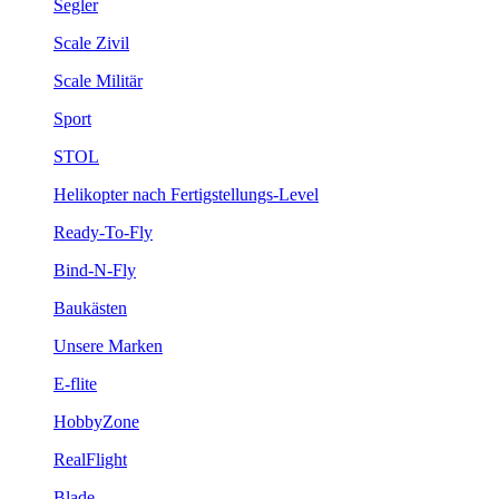
Segler
Scale Zivil
Scale Militär
Sport
STOL
Helikopter nach Fertigstellungs-Level
Ready-To-Fly
Bind-N-Fly
Baukästen
Unsere Marken
E-flite
HobbyZone
RealFlight
Blade