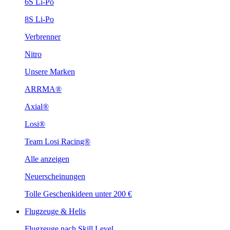
6S Li-Po
8S Li-Po
Verbrenner
Nitro
Unsere Marken
ARRMA®
Axial®
Losi®
Team Losi Racing®
Alle anzeigen
Neuerscheinungen
Tolle Geschenkideen unter 200 €
Flugzeuge & Helis
Flugzeuge nach Skill Level