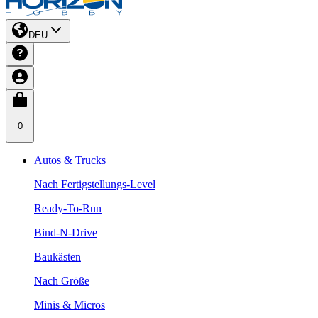
DEU
0
Autos & Trucks
Nach Fertigstellungs-Level
Ready-To-Run
Bind-N-Drive
Baukästen
Nach Größe
Minis & Micros