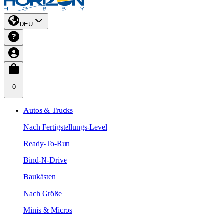
DEU
0
Autos & Trucks
Nach Fertigstellungs-Level
Ready-To-Run
Bind-N-Drive
Baukästen
Nach Größe
Minis & Micros