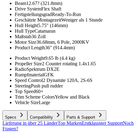
Beam
12.67? (321.8mm)
Drive System
Flex Shaft
Fertigstellungsgrad
Ready-To-Run
Geschätzte Montagezeit
Weniger als 1 Stunde
Hull Height
5.75" (146mm)
Hull Type
Catamaran
Maßstab
36 Zoll
Motor Size
36.68mm, 6 Pole, 2000KV
Product Length
36" (914.4mm)
Product Weight
9.65 lb (4.4 kg)
Propeller Size
2 Counter rotating 1.4x1.65
Radio
Spektrum DX2E
Rumpfmaterial
GFK
Speed Control
2 Dynamite 120A, 2S-6S
Steering
Push pull rudder
Top Speed
60+
Trim Scheme Colors
Yellow and Black
Vehicle Size
Large
Specs
Compatibility
Parts & Support
Lieferung in über 25 Länder
Top Marken
Erstklassiger Support
Noch
Fragen?