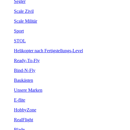
Segler
Scale Zivil
Scale Militär
Sport
STOL
Helikopter nach Fertigstellungs-Level
Ready-To-Fly
Bind-N-Fly
Baukästen
Unsere Marken
E-flite
HobbyZone
RealFlight
Blade