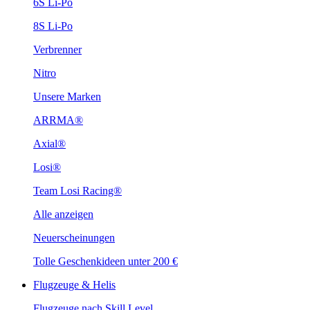
6S Li-Po
8S Li-Po
Verbrenner
Nitro
Unsere Marken
ARRMA®
Axial®
Losi®
Team Losi Racing®
Alle anzeigen
Neuerscheinungen
Tolle Geschenkideen unter 200 €
Flugzeuge & Helis
Flugzeuge nach Skill Level