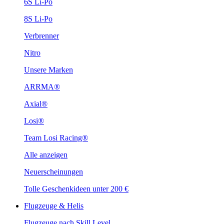
6S Li-Po
8S Li-Po
Verbrenner
Nitro
Unsere Marken
ARRMA®
Axial®
Losi®
Team Losi Racing®
Alle anzeigen
Neuerscheinungen
Tolle Geschenkideen unter 200 €
Flugzeuge & Helis
Flugzeuge nach Skill Level