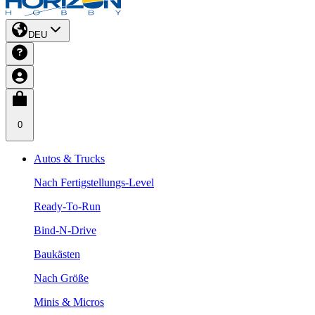
DEU
0
Autos & Trucks
Nach Fertigstellungs-Level
Ready-To-Run
Bind-N-Drive
Baukästen
Nach Größe
Minis & Micros