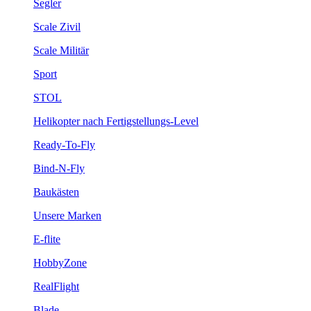
Segler
Scale Zivil
Scale Militär
Sport
STOL
Helikopter nach Fertigstellungs-Level
Ready-To-Fly
Bind-N-Fly
Baukästen
Unsere Marken
E-flite
HobbyZone
RealFlight
Blade