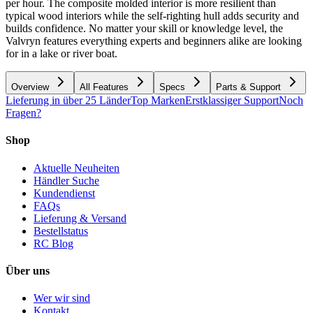
per hour. The composite molded interior is more resilient than
typical wood interiors while the self-righting hull adds security and
builds confidence. No matter your skill or knowledge level, the
Valvryn features everything experts and beginners alike are looking
for in a lake or river boat.
Overview
All Features
Specs
Parts & Support
Lieferung in über 25 Länder
Top Marken
Erstklassiger Support
Noch
Fragen?
Shop
Aktuelle Neuheiten
Händler Suche
Kundendienst
FAQs
Lieferung & Versand
Bestellstatus
RC Blog
Über uns
Wer wir sind
Kontakt