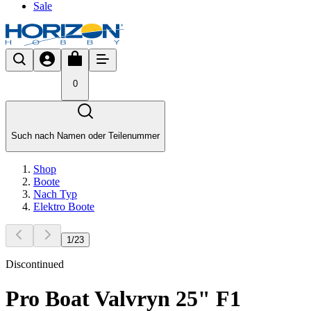
Sale
0
Such nach Namen oder Teilenummer
Shop
Boote
Nach Typ
Elektro Boote
1
/
23
Discontinued
Pro Boat Valvryn 25" F1