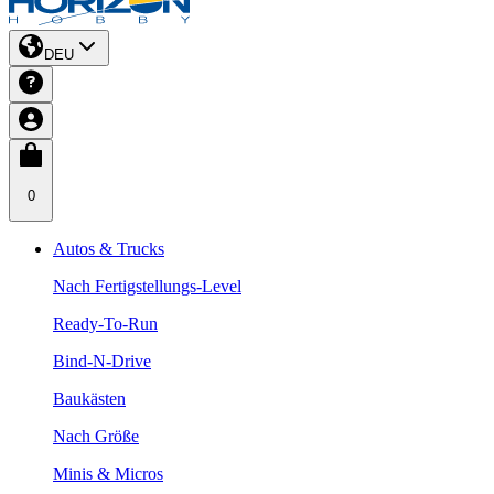
DEU
0
Autos & Trucks
Nach Fertigstellungs-Level
Ready-To-Run
Bind-N-Drive
Baukästen
Nach Größe
Minis & Micros