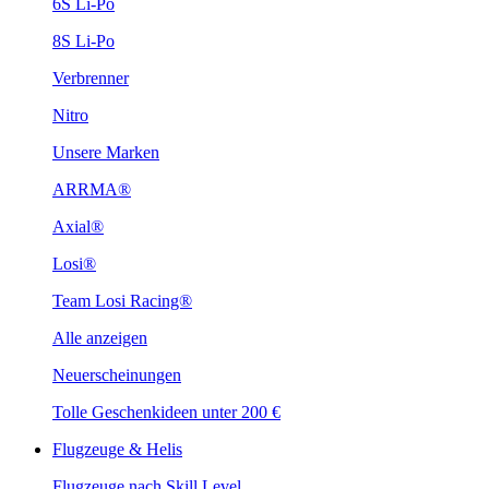
6S Li-Po
8S Li-Po
Verbrenner
Nitro
Unsere Marken
ARRMA®
Axial®
Losi®
Team Losi Racing®
Alle anzeigen
Neuerscheinungen
Tolle Geschenkideen unter 200 €
Flugzeuge & Helis
Flugzeuge nach Skill Level