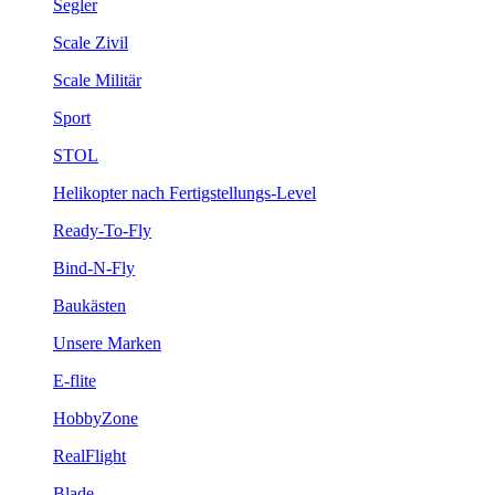
Segler
Scale Zivil
Scale Militär
Sport
STOL
Helikopter nach Fertigstellungs-Level
Ready-To-Fly
Bind-N-Fly
Baukästen
Unsere Marken
E-flite
HobbyZone
RealFlight
Blade