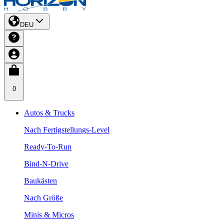
DEU
0
Autos & Trucks
Nach Fertigstellungs-Level
Ready-To-Run
Bind-N-Drive
Baukästen
Nach Größe
Minis & Micros