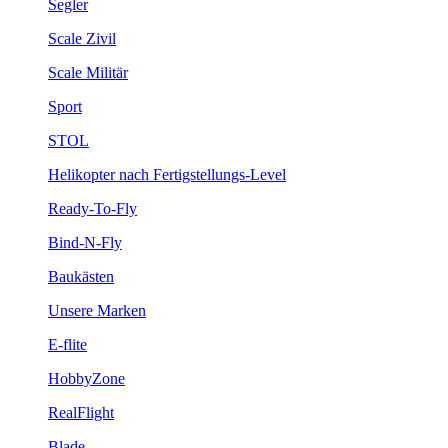
Segler
Scale Zivil
Scale Militär
Sport
STOL
Helikopter nach Fertigstellungs-Level
Ready-To-Fly
Bind-N-Fly
Baukästen
Unsere Marken
E-flite
HobbyZone
RealFlight
Blade