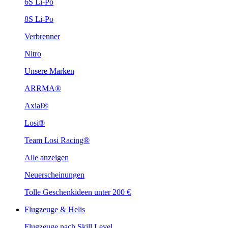
6S Li-Po
8S Li-Po
Verbrenner
Nitro
Unsere Marken
ARRMA®
Axial®
Losi®
Team Losi Racing®
Alle anzeigen
Neuerscheinungen
Tolle Geschenkideen unter 200 €
Flugzeuge & Helis
Flugzeuge nach Skill Level