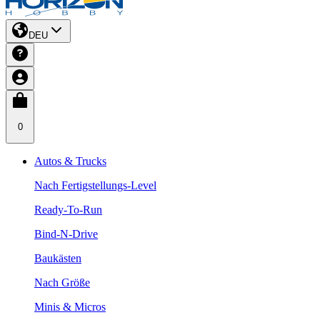
DEU
0
Autos & Trucks
Nach Fertigstellungs-Level
Ready-To-Run
Bind-N-Drive
Baukästen
Nach Größe
Minis & Micros