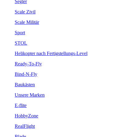
Segler
Scale Zivil
Scale Militär
Sport
STOL
Helikopter nach Fertigstellungs-Level
Ready-To-Fly
Bind-N-Fly
Baukästen
Unsere Marken
E-flite
HobbyZone
RealFlight
Blade