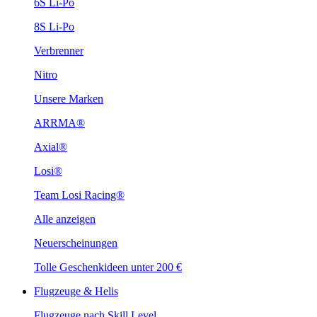
6S Li-Po
8S Li-Po
Verbrenner
Nitro
Unsere Marken
ARRMA®
Axial®
Losi®
Team Losi Racing®
Alle anzeigen
Neuerscheinungen
Tolle Geschenkideen unter 200 €
Flugzeuge & Helis
Flugzeuge nach Skill Level