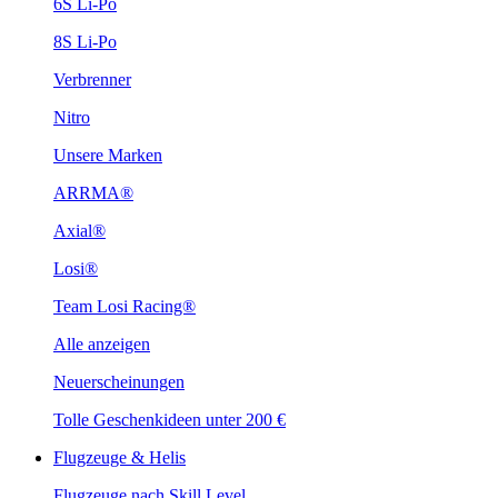
6S Li-Po
8S Li-Po
Verbrenner
Nitro
Unsere Marken
ARRMA®
Axial®
Losi®
Team Losi Racing®
Alle anzeigen
Neuerscheinungen
Tolle Geschenkideen unter 200 €
Flugzeuge & Helis
Flugzeuge nach Skill Level