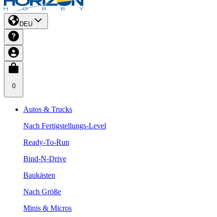
DEU
0
Autos & Trucks
Nach Fertigstellungs-Level
Ready-To-Run
Bind-N-Drive
Baukästen
Nach Größe
Minis & Micros