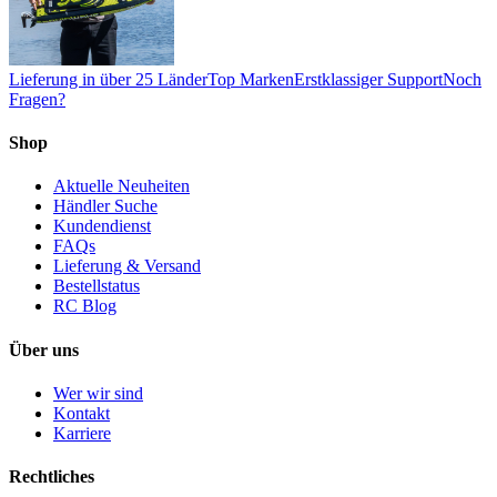
Lieferung in über 25 Länder
Top Marken
Erstklassiger Support
Noch
Fragen?
Shop
Aktuelle Neuheiten
Händler Suche
Kundendienst
FAQs
Lieferung & Versand
Bestellstatus
RC Blog
Über uns
Wer wir sind
Kontakt
Karriere
Rechtliches