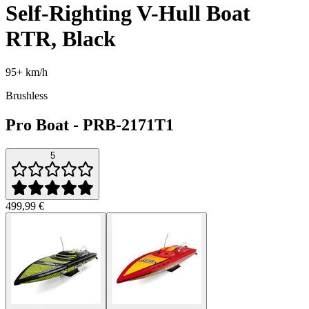
Self-Righting V-Hull Boat
RTR, Black
95+ km/h
Brushless
Pro Boat
-
PRB-2171T1
5
499,99 €