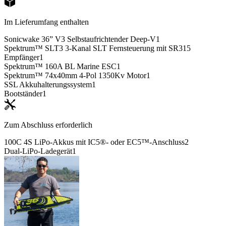
Im Lieferumfang enthalten
Sonicwake 36” V3 Selbstaufrichtender Deep-V
1
Spektrum™ SLT3 3-Kanal SLT Fernsteuerung mit SR315
Empfänger
1
Spektrum™ 160A BL Marine ESC
1
Spektrum™ 74x40mm 4-Pol 1350Kv Motor
1
SSL Akkuhalterungssystem
1
Bootständer
1
Zum Abschluss erforderlich
100C 4S LiPo-Akkus mit IC5®- oder EC5™-Anschluss
2
Dual-LiPo-Ladegerät
1