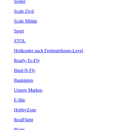
Segler
Scale Zivil
Scale Militär
Sport
STOL
Helikopter nach Fertigstellungs-Level
Ready-To-Fly
Bind-N-Fly
Baukästen
Unsere Marken
E-flite
HobbyZone
RealFlight
Blade