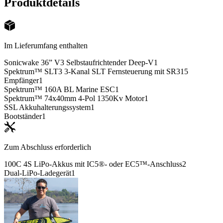
Produktdetails
Im Lieferumfang enthalten
Sonicwake 36” V3 Selbstaufrichtender Deep-V
1
Spektrum™ SLT3 3-Kanal SLT Fernsteuerung mit SR315
Empfänger
1
Spektrum™ 160A BL Marine ESC
1
Spektrum™ 74x40mm 4-Pol 1350Kv Motor
1
SSL Akkuhalterungssystem
1
Bootständer
1
Zum Abschluss erforderlich
100C 4S LiPo-Akkus mit IC5®- oder EC5™-Anschluss
2
Dual-LiPo-Ladegerät
1