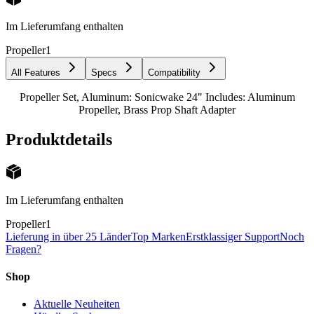
Im Lieferumfang enthalten
Propeller
1
All Features
Specs
Compatibility
Propeller Set, Aluminum: Sonicwake 24" Includes: Aluminum
Propeller, Brass Prop Shaft Adapter
Produktdetails
Im Lieferumfang enthalten
Propeller
1
Lieferung in über 25 Länder
Top Marken
Erstklassiger Support
Noch
Fragen?
Shop
Aktuelle Neuheiten