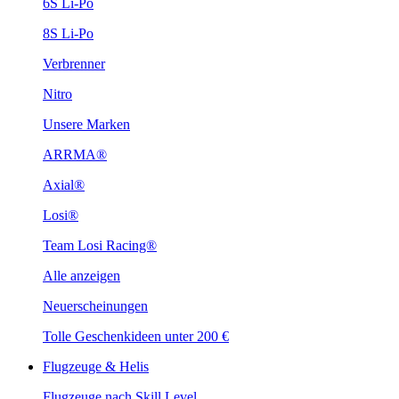
6S Li-Po
8S Li-Po
Verbrenner
Nitro
Unsere Marken
ARRMA®
Axial®
Losi®
Team Losi Racing®
Alle anzeigen
Neuerscheinungen
Tolle Geschenkideen unter 200 €
Flugzeuge & Helis
Flugzeuge nach Skill Level