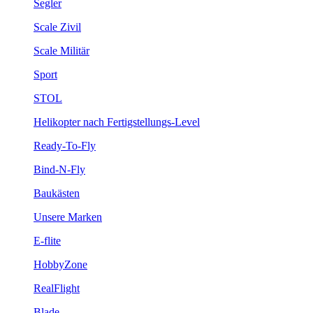
Segler
Scale Zivil
Scale Militär
Sport
STOL
Helikopter nach Fertigstellungs-Level
Ready-To-Fly
Bind-N-Fly
Baukästen
Unsere Marken
E-flite
HobbyZone
RealFlight
Blade