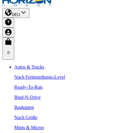
DEU
0
Autos & Trucks
Nach Fertigstellungs-Level
Ready-To-Run
Bind-N-Drive
Baukästen
Nach Größe
Minis & Micros