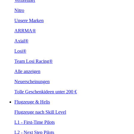
Verbrenner
Nitro
Unsere Marken
ARRMA®
Axial®
Losi®
Team Losi Racing®
Alle anzeigen
Neuerscheinungen
Tolle Geschenkideen unter 200 €
Flugzeuge & Helis
Flugzeuge nach Skill Level
L1 - First-Time Pilots
L2 - Next Step Pilots