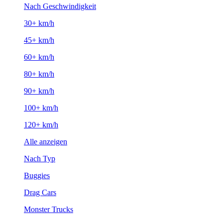
Nach Geschwindigkeit
30+ km/h
45+ km/h
60+ km/h
80+ km/h
90+ km/h
100+ km/h
120+ km/h
Alle anzeigen
Nach Typ
Buggies
Drag Cars
Monster Trucks